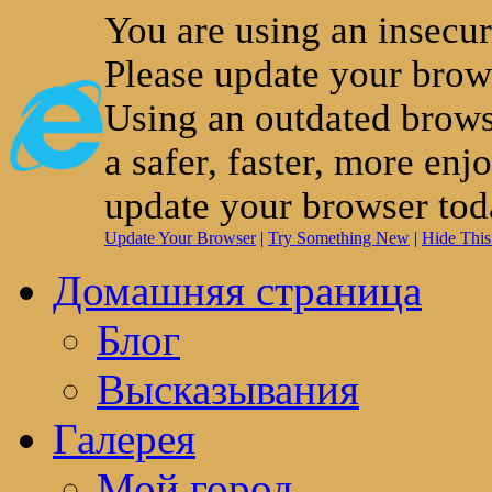
You are using an insecu
Please update your brow
Using an outdated brows
a safer, faster, more enj
update your browser tod
Update Your Browser
|
Try Something New
|
Hide Thi
Домашняя страница
Блог
Высказывания
Галерея
Мой город