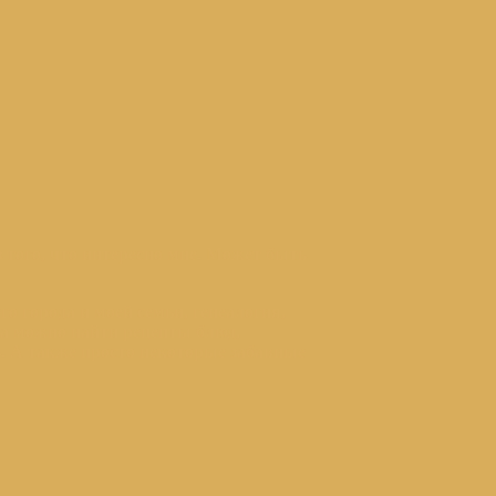
 того, что интересно мне.
Может быть
го города и моей семьи, генеалогия,
та можно найти рецепты блюд,
. А также просто некоторые забавные