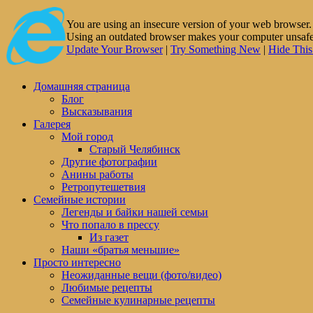
You are using an insecure version of
your web browser
Using an outdated browser makes your computer unsafe. 
Update Your Browser
|
Try Something New
|
Hide Thi
Домашняя страница
Блог
Высказывания
Галерея
Мой город
Старый Челябинск
Другие фотографии
Анины работы
Ретропутешетвия
Семейные истории
Легенды и байки нашей семьи
Что попало в прессу
Из газет
Наши «братья меньшие»
Просто интересно
Неожиданные вещи (фото/видео)
Любимые рецепты
Семейные кулинарные рецепты