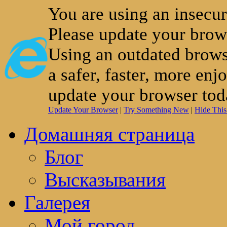
You are using an insecu
Please update your brow
Using an outdated brows
a safer, faster, more enj
update your browser tod
Update Your Browser
|
Try Something New
|
Hide Thi
Домашняя страница
Блог
Высказывания
Галерея
Мой город